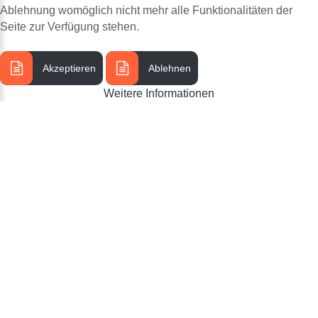
Ablehnung womöglich nicht mehr alle Funktionalitäten der
Seite zur Verfügung stehen.
Akzeptieren
Ablehnen
Weitere Informationen
SCHREINEREI RÖSLER - INDIVIDUELLE WÜNSCHE KEIN PROBLEM WIR SIND
Impressum
©
2026
MEISTERBETRIEB
KONTAKTIEREN
SIE
UNS