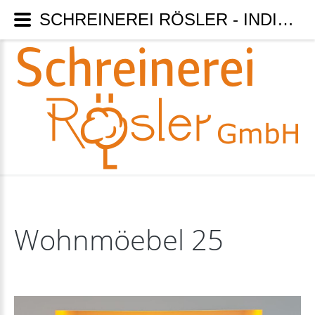
SCHREINEREI RÖSLER - INDIVIDUELLE WÜNSCHE KEIN PROBLEM WIR SIND MEISTERBETRIEB - Wohnmöebel 25
Wohnmöebel
25