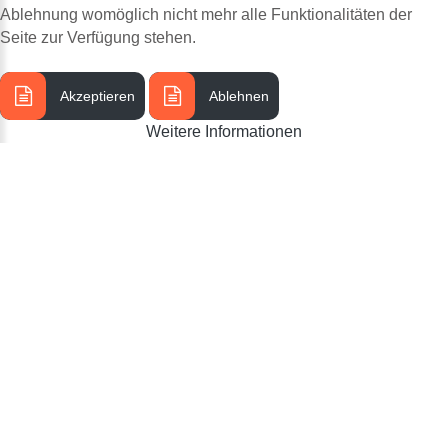
Ablehnung womöglich nicht mehr alle Funktionalitäten der
Seite zur Verfügung stehen.
Akzeptieren
Ablehnen
Weitere Informationen
SCHREINEREI RÖSLER - INDIVIDUELLE WÜNSCHE KEIN PROBLEM WIR SIND
Impressum
©
2026
MEISTERBETRIEB
KONTAKTIEREN
SIE
UNS