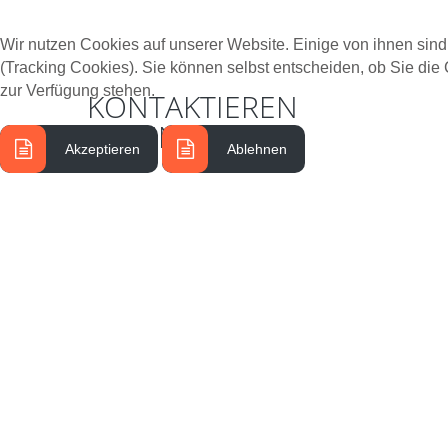
Wir nutzen Cookies auf unserer Website. Einige von ihnen sind
(Tracking Cookies). Sie können selbst entscheiden, ob Sie die
zur Verfügung stehen.
KONTAKTIEREN
SIE
UNS
Akzeptieren
Ablehnen
Telefon:.09278 / 77 41 41
Mobil: 0160 / 58 85 520
E-Mail:
info@schreinerei-roesler.de