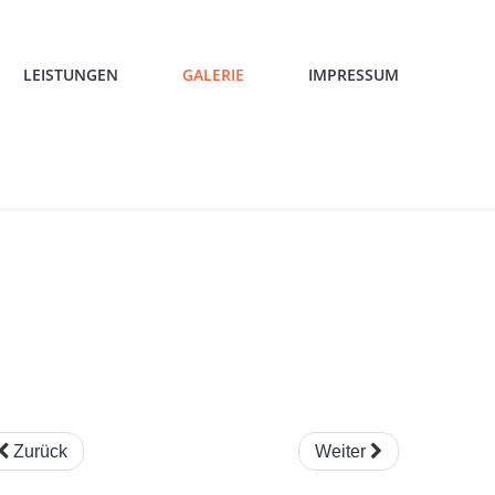
LEISTUNGEN
GALERIE
IMPRESSUM
DATENSCHUTZ
BÜROMÖBEL
WOHNMÖBEL
AUSSENANLAGEN
INNENANLAGEN
RUND UMS HAUS
VOGELVOLIERE
SÄGEWERK UND BRIKETTIERUNG
Zurück
Weiter